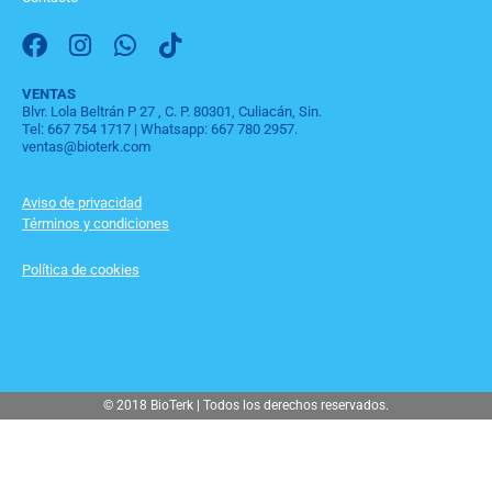
F
I
W
T
a
n
h
i
c
s
a
k
VENTAS
Blvr. Lola Beltrán P 27 , C. P. 80301, Culiacán, Sin.
e
t
t
t
Tel: 667 754 1717 | Whatsapp: 667 780 2957.
b
a
s
o
ventas@bioterk.com
o
g
a
k
o
r
p
Aviso de privacidad
k
a
p
Términos y condiciones
m
Política de cookies
© 2018 BioTerk | Todos los derechos reservados.