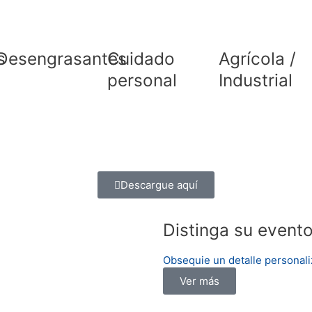
s
Desengrasantes
Cuidado
Agrícola /
personal
Industrial
Descargue aquí
Distinga su event
Obsequie un detalle personali
Ver más