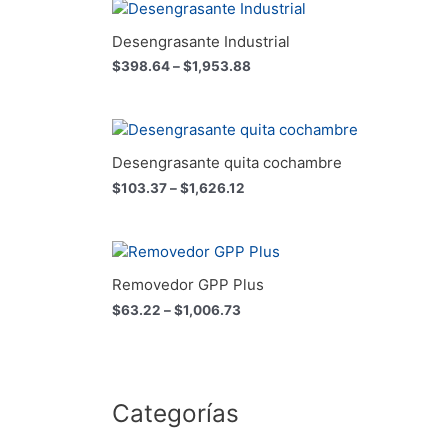
Price
range:
$398.64
Desengrasante Industrial
through
$
398.64
–
$
1,953.88
$1,953.88
Price
range:
$103.37
Desengrasante quita cochambre
through
$
103.37
–
$
1,626.12
$1,626.12
Price
range:
$63.22
Removedor GPP Plus
through
$
63.22
–
$
1,006.73
$1,006.73
Categorías