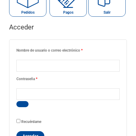
Pedidos
Pagos
Salir
Acceder
Obligatorio
Obligatorio
Obligatorio
Obligatorio
Nombre de usuario o correo electrónico
*
Contraseña
*
Recuérdame