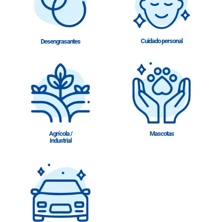
Cuidado personal
Desengrasantes
Agrícola /
Mascotas
Industrial