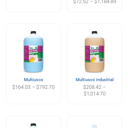
$
72.52
–
$
1,184.89
Price
Price
range:
range:
$164.03
$208.42
through
through
$792.70
$1,014.70
Multiusos
Multiusos industrial
$
164.03
–
$
792.70
$
208.42
–
$
1,014.70
Price
Price
range:
range: