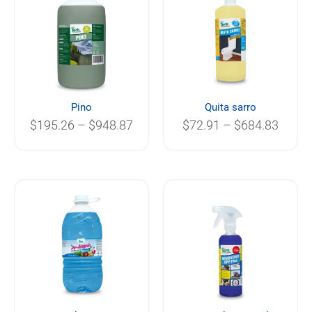
$195.26
$72.9
through
throu
$948.87
$684.
Pino
Quita sarro
$
195.26
–
$
948.87
$
72.91
–
$
684.83
Price
range
$63.
thro
$1,0