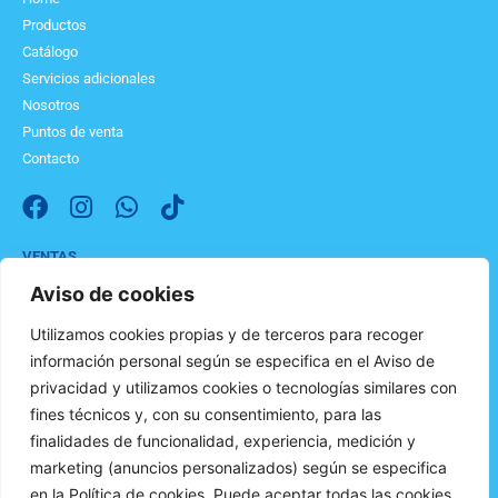
Productos
Catálogo
Servicios adicionales
Nosotros
Puntos de venta
Contacto
F
I
W
T
a
n
h
i
c
s
a
k
VENTAS
Blvr. Lola Beltrán P 27 , C. P. 80301, Culiacán, Sin.
e
t
t
t
Aviso de cookies
Tel: 667 754 1717 | Whatsapp: 667 780 2957.
b
a
s
o
ventas@bioterk.com
o
g
a
k
Utilizamos cookies propias y de terceros para recoger
o
r
p
información personal según se especifica en el Aviso de
Aviso de privacidad
k
a
p
privacidad y utilizamos cookies o tecnologías similares con
Términos y condiciones
m
fines técnicos y, con su consentimiento, para las
Política de cookies
finalidades de funcionalidad, experiencia, medición y
marketing (anuncios personalizados) según se especifica
en la Política de cookies. Puede aceptar todas las cookies