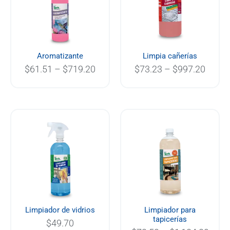
$719.20
$997.
Aromatizante
Limpia cañerías
$
61.51
–
$
719.20
$
73.23
–
$
997.20
Price
range
$72.
thro
$1,1
Limpiador de vidrios
Limpiador para
tapicerías
$
49.70