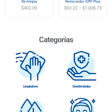
Re-limpia
Removedor GPP Plus
$
402.09
$
63.22
–
$
1,006.73
Categorías
Limpiadores
Desinfectantes